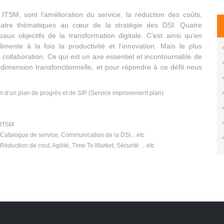
TSM, sont l’amélioration du service, la réduction des coûts,
, quatre thématiques au cœur de la stratégie des DSI. Quatre
aux objectifs de la transformation digitale. C’est ainsi qu’en
imente à la fois la productivité et l’innovation. Mais le plus
la collaboration. Ce qui est un axe essentiel et incontournable de
ne dimension transfonctionnelle, et pour répondre à ce défit nous
on d’un plan de progrès et de SIP (Service improvement plan)
n ITSM
s, Catalogue de service, Communication de la DSI…etc
 Réduction de cout, Agilité, Time To Market, Sécurité …etc