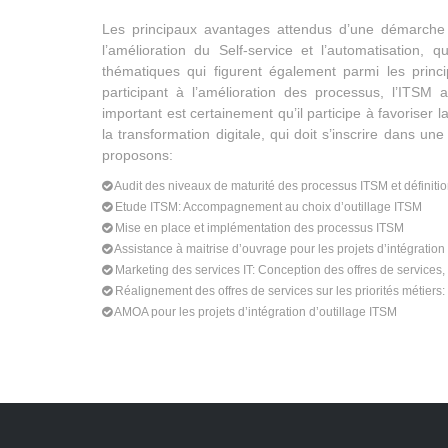
Les principaux avantages attendus d’une démarche I
l’amélioration du Self-service et l’automatisation
thématiques qui figurent également parmi les princip
participant à l’amélioration des processus, l’ITSM al
important est certainement qu’il participe à favoriser 
la transformation digitale, qui doit s’inscrire dans u
proposons:
Audit des niveaux de maturité des processus ITSM et définiti
Etude ITSM: Accompagnement au choix d’outillage ITSM
Mise en place et implémentation des processus ITSM
Assistance à maitrise d’ouvrage pour les projets d’intégratio
Marketing des services IT: Conception des offres de service
Réalignement des offres de services sur les priorités métiers:
AMOA pour les projets d’intégration d’outillage ITSM